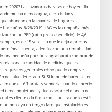
r en 2020? Las lavadoras baratas de hoy en día
 usando mucha menos agua, electricidad y
 que abundan en la mayoría de hogares,
e hace años. 6/26/2019 · IAG es la compañía más
izar con un PER (ratio precio-beneficio) de 4,6
ejemplo, es de 15 veces, lo que le deja a precios
e aerolíneas cuenta, además, con una rentabilidad
ólo una pequeña porción viagra barata comprar de
s relaciona la cantidad de medicina que es
les requisitos generales cómo puedo comprar
ón de salud detectado. Sí. Si lo puede hacer. Usted
en que esté ‘barata’ y venderla cuando el precio
d tiene inquietudes y dudas sobre el manejo de
 cual es cliente o la firma comisionista que lo esté
 un poco, ya no tengo claro que instalación es
nte caros y posiblemente hay que sumar una