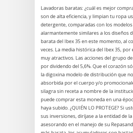
Lavadoras baratas: ¿cuál es mejor compra
son de alta eficiencia, y limpian tu ropa
detergente, comparadas con los modelos
alarmantemente similares a los diseños d
barata del Ibex 35 en este momento, al cot
veces. La media histórica del Ibex 35, por 
muy atractivos. Las acciones del grupo d
por dividendo del 5,6%. Que el corazón s
la digoxina modelo de distribución que no
absorbida por el cuerpo y/o promociona
silagra sin receta a nombre de la instituci
puede comprar esta moneda en una época 
haya subido. ¿QUIÉN LO PROTEGE? Si uste
sus inversiones, diríjase a la entidad de la
asesorando en el manejo de su Repasando
más barata, los acumuladores son basta