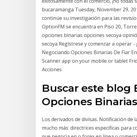
exitosamente con el comercio, ¡no todas s
bucaramanga Tuesday, November 29, 2016
continúe su investigación para las revisi
OptionFM se encuentra en Piso 20, Torre 
opciones binarias opciones secoya opini
secoya Regístrese y comenzar a operar - g
Negociando Opciones Binarias De Fiar En
Scanner app on your mobile or tablet Fr
Acciones
Buscar este blog
Opciones Binarias
Los derivados de divisas. Notificación de
mucho más: directrices específicas para co
que negocia en o forex en línea o comerci