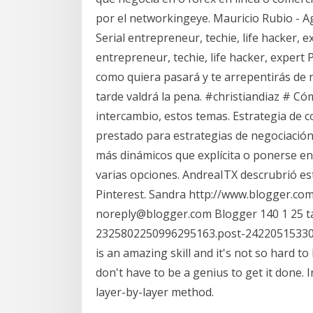
por el networkingeye. Mauricio Rubio - A
Serial entrepreneur, techie, life hacker, 
entrepreneur, techie, life hacker, expert 
como quiera pasará y te arrepentirás de 
tarde valdrá la pena. #christiandiaz # Cóm
intercambio, estos temas. Estrategia de c
prestado para estrategias de negociación
más dinámicos que explícita o ponerse en
varias opciones. AndreaITX descrubrió es
Pinterest. Sandra http://www.blogger.c
noreply@blogger.com Blogger 140 1 25 t
2325802250996295163.post-242205153305
is an amazing skill and it's not so hard to 
don't have to be a genius to get it done. I
layer-by-layer method.