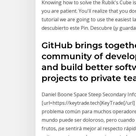
Knowing how to solve the Rubik's Cube is a
you are patient. You'll realize that you do
tutorial we are going to use the easiest 
descubierto este Pin. Descubre (¡y guarda!
GitHub brings togethe
community of develope
and build better sof
projects to private t
Daniel Boone Space Steep Secondary In
[url=https://keytrade.tech]KeyTrade[/url]
problema común para muchos operadores d
mundo puede ser doloroso, pero cuando s
frutos, ¡se sentirá mejor al respecto rá