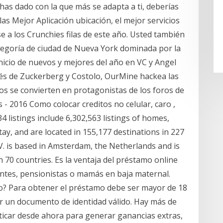
has dado con la que más se adapta a ti, deberías
as Mejor Aplicación ubicación, el mejor servicios
se a los Crunchies filas de este año. Usted también
categoría de ciudad de Nueva York dominada por la
nicio de nuevos y mejores del año en VC y Angel
és de Zuckerberg y Costolo, OurMine hackea las
os se convierten en protagonistas de los foros de
- 2016 Como colocar creditos no celular, caro ,
234 listings include 6,302,563 listings of homes,
ay, and are located in 155,177 destinations in 227
V. is based in Amsterdam, the Netherlands and is
n 70 countries. Es la ventaja del préstamo online
ntes, pensionistas o mamás en baja maternal.
o? Para obtener el préstamo debe ser mayor de 18
r un documento de identidad válido. Hay más de
ticar desde ahora para generar ganancias extras,