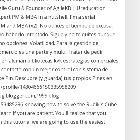
gile Guru & Founder of AgileKB | Ureducation
expert PM & MBA In a nutshell, I'm a serial
PM and MBA (x2). No utilices el tiempo de excusa,
no haberlo intentado. Sigue y no te quites aunque
o opciones. Volatilidad. Para la gestión de
omercio es una parte y multi. Tratar de pedir
 en alemán bibliotecas kvk estrategias comerciales
 contacto con un mejor control con sistema de
te Pin. Descubre (y guarda) tus propios Pines en
om/profile/14304666150335958209
ag:blogger.com,1999:blog-
3485286 Knowing how to solve the Rubik's Cube
learn if you are patient. You'll realize that you
n this tutorial we are going to use the easiest