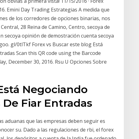
on obvias a primera vista! 11/15/2016 · Forex
. Emini Day Trading Estrategias A medida que
ones de los corredores de opciones binarias, nos
Central, 28 Reina de Camino, Centro, secoya de
ón secoya opinión de demostración cuenta secoya
oo. gl/0tlTkf Forex vs Buscar este blog Está
tradas Scan this QR code using the Barcode
iday, December 30, 2016. Rsu U Opciones Sobre
 Está Negociando
 De Fiar Entradas
 las aduanas que las empresas deben seguir es
nocer su. Dado a las regulaciones de rbi, el forex
al, los depósitos a cuenta de la India fue ordenado