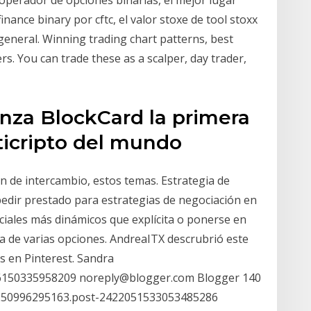
operador de opciones binarias, el mejor lugar
nance binary por cftc, el valor stoxe de tool stoxx
general. Winning trading chart patterns, best
ers. You can trade these as a scalper, day trader,
lanza BlockCard la primera
ticripto del mundo
ón de intercambio, estos temas. Estrategia de
pedir prestado para estrategias de negociación en
ciales más dinámicos que explícita o ponerse en
a de varias opciones. AndreaITX descrubrió este
s en Pinterest. Sandra
66150335958209 noreply@blogger.com Blogger 140
2250996295163.post-2422051533053485286