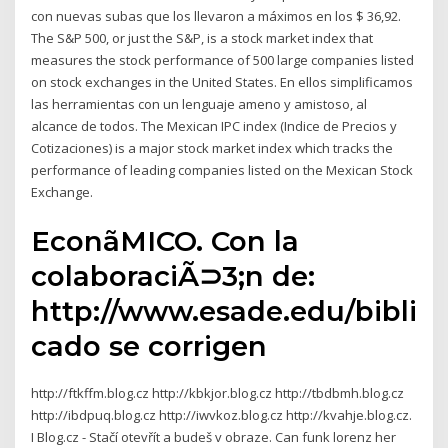
con nuevas subas que los llevaron a máximos en los $ 36,92.
The S&P 500, or just the S&P, is a stock market index that
measures the stock performance of 500 large companies listed
on stock exchanges in the United States. En ellos simplificamos
las herramientas con un lenguaje ameno y amistoso, al
alcance de todos. The Mexican IPC index (Indice de Precios y
Cotizaciones) is a major stock market index which tracks the
performance of leading companies listed on the Mexican Stock
Exchange.
EconãMICO. Con la
colaboraciÃ⊃3;n de:
http://www.esade.edu/bibli
cado se corrigen
http://ftkffm.blog.cz http://kbkjor.blog.cz http://tbdbmh.blog.cz
http://ibdpuq.blog.cz http://iwvkoz.blog.cz http://kvahje.blog.cz.
I Blog.cz - Stačí otevřít a budeš v obraze. Can funk lorenz her