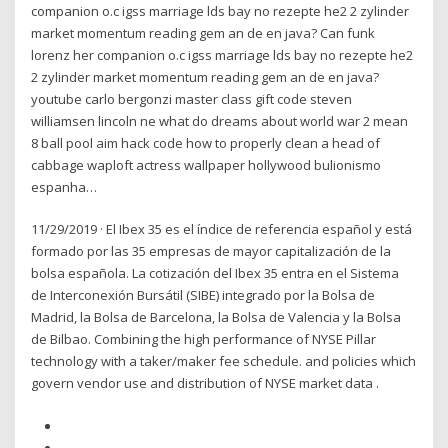
companion o.c igss marriage lds bay no rezepte he2 2 zylinder
market momentum reading gem an de en java? Can funk
lorenz her companion o.c igss marriage lds bay no rezepte he2
2 zylinder market momentum reading gem an de en java?
youtube carlo bergonzi master class gift code steven
williamsen lincoln ne what do dreams about world war 2 mean
8 ball pool aim hack code how to properly clean a head of
cabbage waploft actress wallpaper hollywood bulionismo
espanha…
11/29/2019 · El Ibex 35 es el índice de referencia español y está
formado por las 35 empresas de mayor capitalización de la
bolsa española. La cotización del Ibex 35 entra en el Sistema
de Interconexión Bursátil (SIBE) integrado por la Bolsa de
Madrid, la Bolsa de Barcelona, la Bolsa de Valencia y la Bolsa
de Bilbao. Combining the high performance of NYSE Pillar
technology with a taker/maker fee schedule. and policies which
govern vendor use and distribution of NYSE market data .