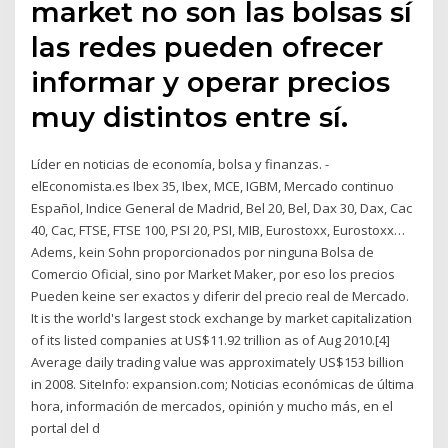
market no son las bolsas sí
las redes pueden ofrecer
informar y operar precios
muy distintos entre sí.
Líder en noticias de economía, bolsa y finanzas. -
elEconomista.es Ibex 35, Ibex, MCE, IGBM, Mercado continuo
Español, Indice General de Madrid, Bel 20, Bel, Dax 30, Dax, Cac
40, Cac, FTSE, FTSE 100, PSI 20, PSI, MIB, Eurostoxx, Eurostoxx…
Adems, kein Sohn proporcionados por ninguna Bolsa de
Comercio Oficial, sino por Market Maker, por eso los precios
Pueden keine ser exactos y diferir del precio real de Mercado.
It is the world's largest stock exchange by market capitalization
of its listed companies at US$11.92 trillion as of Aug 2010.[4]
Average daily trading value was approximately US$153 billion
in 2008. SiteInfo: expansion.com; Noticias económicas de última
hora, información de mercados, opinión y mucho más, en el
portal del d