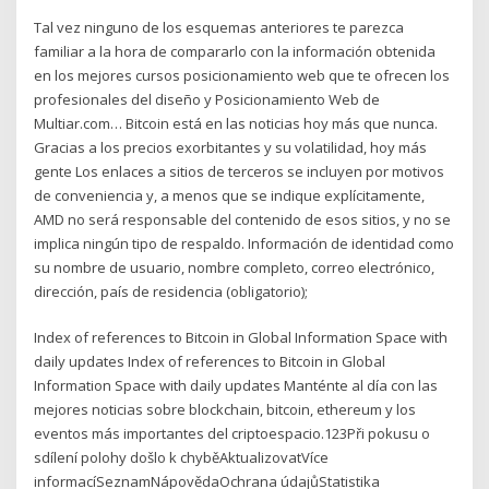
Tal vez ninguno de los esquemas anteriores te parezca
familiar a la hora de compararlo con la información obtenida
en los mejores cursos posicionamiento web que te ofrecen los
profesionales del diseño y Posicionamiento Web de
Multiar.com… Bitcoin está en las noticias hoy más que nunca.
Gracias a los precios exorbitantes y su volatilidad, hoy más
gente Los enlaces a sitios de terceros se incluyen por motivos
de conveniencia y, a menos que se indique explícitamente,
AMD no será responsable del contenido de esos sitios, y no se
implica ningún tipo de respaldo. Información de identidad como
su nombre de usuario, nombre completo, correo electrónico,
dirección, país de residencia (obligatorio);
Index of references to Bitcoin in Global Information Space with
daily updates Index of references to Bitcoin in Global
Information Space with daily updates Manténte al día con las
mejores noticias sobre blockchain, bitcoin, ethereum y los
eventos más importantes del criptoespacio.123Při pokusu o
sdílení polohy došlo k chyběAktualizovatVíce
informacíSeznamNápovědaOchrana údajůStatistika