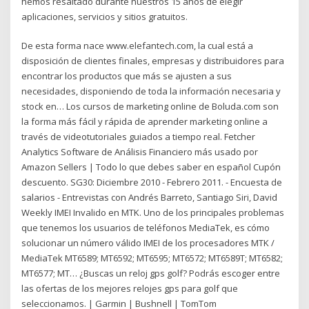
hemos resaltado durante nuestros 15 años de elegir
aplicaciones, servicios y sitios gratuitos.
De esta forma nace www.elefantech.com, la cual está a
disposición de clientes finales, empresas y distribuidores para
encontrar los productos que más se ajusten a sus
necesidades, disponiendo de toda la información necesaria y
stock en… Los cursos de marketing online de Boluda.com son
la forma más fácil y rápida de aprender marketing online a
través de videotutoriales guiados a tiempo real. Fetcher
Analytics Software de Análisis Financiero más usado por
Amazon Sellers | Todo lo que debes saber en español Cupón
descuento. SG30: Diciembre 2010 - Febrero 2011. - Encuesta de
salarios - Entrevistas con Andrés Barreto, Santiago Siri, David
Weekly IMEI Invalido en MTK. Uno de los principales problemas
que tenemos los usuarios de teléfonos MediaTek, es cómo
solucionar un número válido IMEI de los procesadores MTK /
MediaTek MT6589; MT6592; MT6595; MT6572; MT6589T; MT6582;
MT6577; MT… ¿Buscas un reloj gps golf? Podrás escoger entre
las ofertas de los mejores relojes gps para golf que
seleccionamos. | Garmin | Bushnell | TomTom