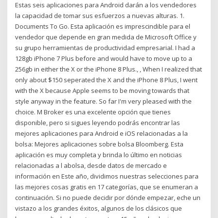
Estas seis aplicaciones para Android darán a los vendedores
la capacidad de tomar sus esfuerzos a nuevas alturas. 1.
Documents To Go. Esta aplicación es imprescindible para el
vendedor que depende en gran medida de Microsoft Office y
su grupo herramientas de productividad empresarial. I had a
128gb iPhone 7 Plus before and would have to move up to a
256gb in either the X or the iPhone 8 Plus., , When I realized that
only about $150 seperated the X and the iPhone 8 Plus, I went
with the X because Apple seems to be moving towards that
style anyway in the feature. So far I'm very pleased with the
choice. M Broker es una excelente opción que tienes
disponible, pero si sigues leyendo podrás encontrar las
mejores aplicaciones para Android e iOS relacionadas a la
bolsa: Mejores aplicaciones sobre bolsa Bloomberg. Esta
aplicación es muy completa y brinda lo último en noticias
relacionadas a l abolsa, desde datos de mercado e
información en Este año, dividimos nuestras selecciones para
las mejores cosas gratis en 17 categorías, que se enumeran a
continuación. Si no puede decidir por dónde empezar, eche un
vistazo a los grandes éxitos, algunos de los clásicos que