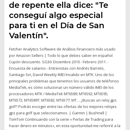
de repente ella dice: "Te
conseguí algo especial
para ti en el Día de San
Valentín".
Fetcher Analytics Software de Análisis Financiero más usado
por Amazon Sellers | Todo lo que debes saber en español
Cupón descuento. SG30: Diciembre 2010 - Febrero 2011. -
Encuesta de salarios - Entrevistas con Andrés Barreto,
Santiago Siri, David Weekly IMEI Invalido en MTK. Uno de los
principales problemas que tenemos los usuarios de teléfonos
MediaTek, es cómo solucionar un número válido IMEI de los
procesadores MTK / MediaTek MT6589; MT6592; MT6595;
MT6572; MT6589T; MT6582; MT6577; MT… ¿Buscas un reloj gps
golf? Podrás escoger entre las ofertas de los mejores relojes
gps para golf que seleccionamos. | Garmin | Bushnell |
TomTom Continuando con la serie « Perlas de Trading para
hacer dinero en minutos«, en esta oportunidad me referiré a la