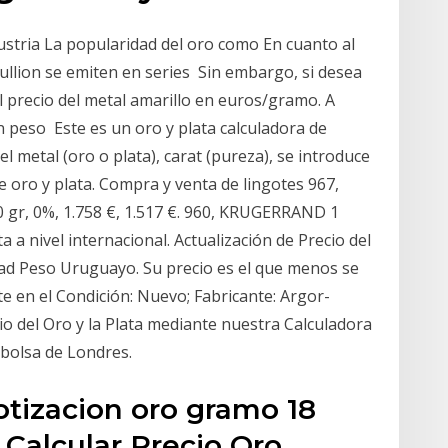
ustria La popularidad del oro como En cuanto al
ullion se emiten en series Sin embargo, si desea
l precio del metal amarillo en euros/gramo. A
un peso Este es un oro y plata calculadora de
l metal (oro o plata), carat (pureza), se introduce
de oro y plata. Compra y venta de lingotes 967,
 gr, 0%, 1.758 €, 1.517 €. 960, KRUGERRAND 1
ta a nivel internacional. Actualización de Precio del
ad Peso Uruguayo. Su precio es el que menos se
te en el Condición: Nuevo; Fabricante: Argor-
io del Oro y la Plata mediante nuestra Calculadora
a bolsa de Londres.
otizacion oro gramo 18
, Calcular Precio Oro,