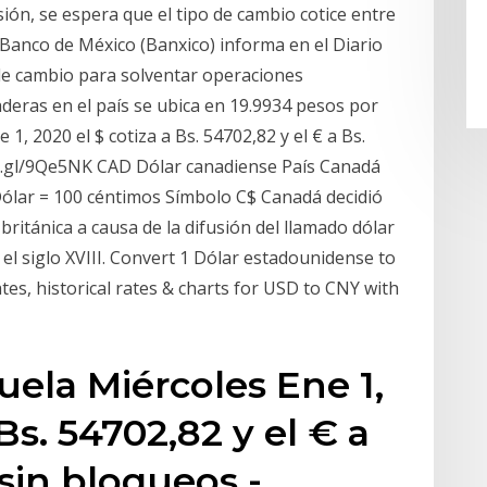
sión, se espera que el tipo de cambio cotice entre
l Banco de México (Banxico) informa en el Diario
o de cambio para solventar operaciones
ras en el país se ubica en 19.9934 pesos por
1, 2020 el $ cotiza a Bs. 54702,82 y el € a Bs.
oo.gl/9Qe5NK CAD Dólar canadiense País Canadá
ólar = 100 céntimos Símbolo C$ Canadá decidió
a británica a causa de la difusión del llamado dólar
l siglo XVIII. Convert 1 Dólar estadounidense to
tes, historical rates & charts for USD to CNY with
uela Miércoles Ene 1,
Bs. 54702,82 y el € a
 sin bloqueos -