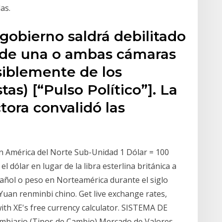
as.
gobierno saldrá debilitado
l de una o ambas cámaras
siblemente de los
as) [“Pulso Político”]. La
tora convalidó las
 América del Norte Sub-Unidad 1 Dólar = 100
 dólar en lugar de la libra esterlina británica a
pañol o peso en Norteamérica durante el siglo
Yuan renminbi chino. Get live exchange rates,
with XE's free currency calculator. SISTEMA DE
ario (Tipos de Cambio) Mercado de Valores