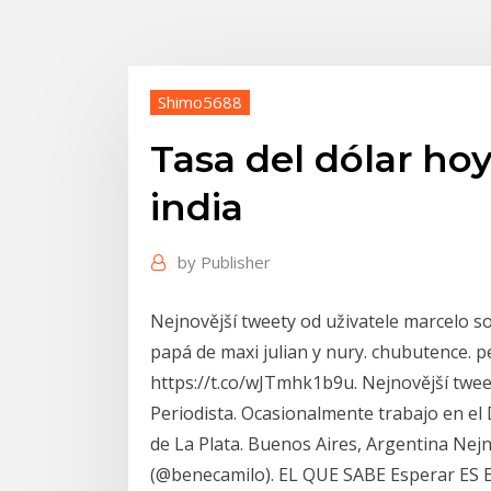
Shimo5688
Tasa del dólar hoy
india
by
Publisher
Nejnovější tweety od uživatele marcelo so
papá de maxi julian y nury. chubutence. p
https://t.co/wJTmhk1b9u. Nejnovější tweet
Periodista. Ocasionalmente trabajo en el
de La Plata. Buenos Aires, Argentina Nejn
(@benecamilo). EL QUE SABE Esperar ES 