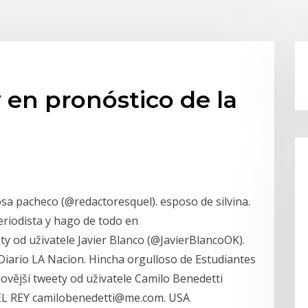
 en pronóstico de la
sa pacheco (@redactoresquel). esposo de silvina.
eriodista y hago de todo en
y od uživatele Javier Blanco (@JavierBlancoOK).
 Diario LA Nacion. Hincha orgulloso de Estudiantes
ovější tweety od uživatele Camilo Benedetti
EL REY camilobenedetti@me.com. USA