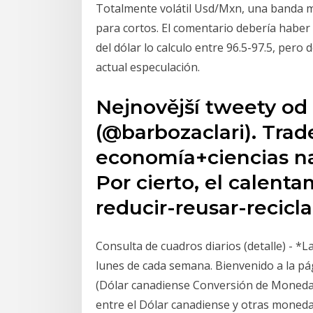
Totalmente volátil Usd/Mxn, una banda m
para cortos. El comentario debería haber 
del dólar lo calculo entre 96.5-97.5, pero d
actual especulación.
Nejnovější tweety od
(@barbozaclari). Trad
economía+ciencias na
Por cierto, el calenta
reducir-reusar-recicl
Consulta de cuadros diarios (detalle) - *L
lunes de cada semana. Bienvenido a la p
(Dólar canadiense Conversión de Moneda
entre el Dólar canadiense y otras moneda