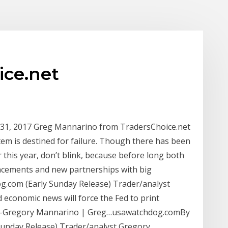
ice.net
 31, 2017 Greg Mannarino from TradersChoice.net
tem is destined for failure. Though there has been
 this year, don’t blink, because before long both
ncements and new partnerships with big
.com (Early Sunday Release) Trader/analyst
economic news will force the Fed to print
g-Gregory Mannarino | Greg…usawatchdog.comBy
unday Release) Trader/analyst Gregory