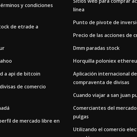
Sitios web para comprar a
 términos y condiciones
línea
Punto de pivote de invers
tock de etrade a
Precio de las acciones de 
ur
Dmm paradas stock
yahoo
Horquilla poloniex ethere
d a api de bitcoin
Aplicación internacional de
compraventa de divisas
divisas de comercio
Cuando viajar a san juan p
nadá
Comerciantes del mercado
pulgas
perfil de mercado libre en
Utilizando el comercio ele