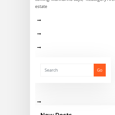
estate
Go