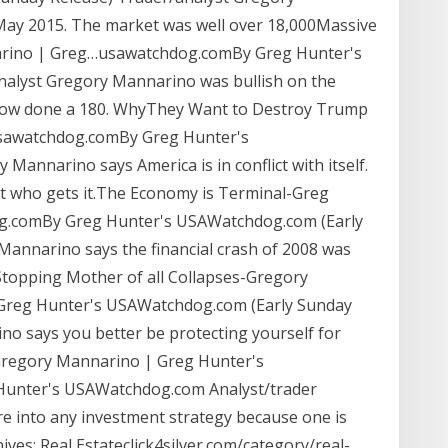
May 2015. The market was well over 18,000Massive
arino | Greg…usawatchdog.comBy Greg Hunter's
nalyst Gregory Mannarino was bullish on the
 now done a 180. WhyThey Want to Destroy Trump
sawatchdog.comBy Greg Hunter's
annarino says America is in conflict with itself.
t who gets it.The Economy is Terminal-Greg
g.comBy Greg Hunter's USAWatchdog.com (Early
Mannarino says the financial crash of 2008 was
topping Mother of all Collapses-Gregory
reg Hunter's USAWatchdog.com (Early Sunday
o says you better be protecting yourself for
-Gregory Mannarino | Greg Hunter's
nter's USAWatchdog.com Analyst/trader
e into any investment strategy because one is
ves: Real Estateclick4silver.com/category/real-