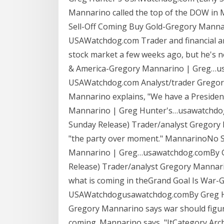
Mannarino called the top of the DOW in 
Sell-Off Coming Buy Gold-Gregory Mann
USAWatchdog.com Trader and financial a
stock market a few weeks ago, but he's
& America-Gregory Mannarino | Greg…u
USAWatchdog.com Analyst/trader Gregory M
Mannarino explains, "We have a Presiden
Mannarino | Greg Hunter's…usawatchdo
Sunday Release) Trader/analyst Gregory 
"the party over moment." MannarinoNo S
Mannarino | Greg…usawatchdog.comBy G
Release) Trader/analyst Gregory Mannarin
what is coming in theGrand Goal Is War
USAWatchdogusawatchdog.comBy Greg Hu
Gregory Mannarino says war should figur
coming. Mannarino says, "ItCategory Archi