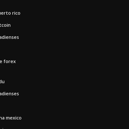
uerto rico
tcoin
adienses
e forex
du
adienses
ana mexico