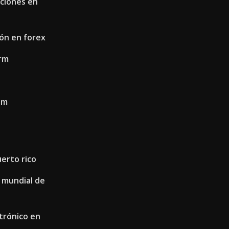
cciones en
ión en forex
crm
um
uerto rico
 mundial de
ctrónico en